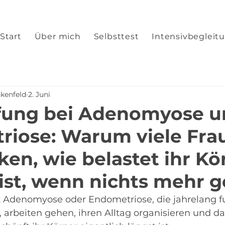
Start
Über mich
Selbsttest
Intensivbegleit
nkenfeld
2. Juni
fung bei Adenomyose u
riose: Warum viele Fra
ken, wie belastet ihr Kö
 ist, wenn nichts mehr 
t Adenomyose oder Endometriose, die jahrelang fu
, arbeiten gehen, ihren Alltag organisieren und d