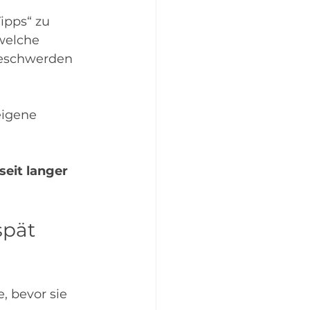
ipps“ zu 
welche 
Beschwerden 
eigene 
seit langer 
pät 
 bevor sie 