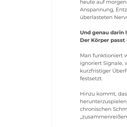
heute auf morgen.
Anspannung, Entz
überlasteten Ner
Und genau darin l
Der Körper passt 
Man funktioniert w
ignoriert Signale,
kurzfristiger Übe
festsetzt.
Hinzu kommt, dass
herunterzuspielen 
chronischen Schme
„zusammenreißen