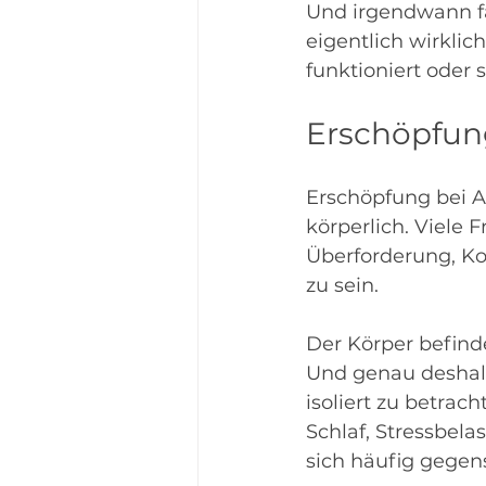
Und irgendwann fäl
eigentlich wirkli
funktioniert oder 
Erschöpfung
Erschöpfung bei A
körperlich. Viele 
Überforderung, K
zu sein.
Der Körper befinde
Und genau deshalb
isoliert zu betra
Schlaf, Stressbel
sich häufig gegens