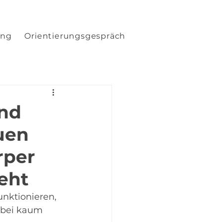
ung
Orientierungsgespräch
nd
uen
rper
geht
nktionieren, 
abei kaum 