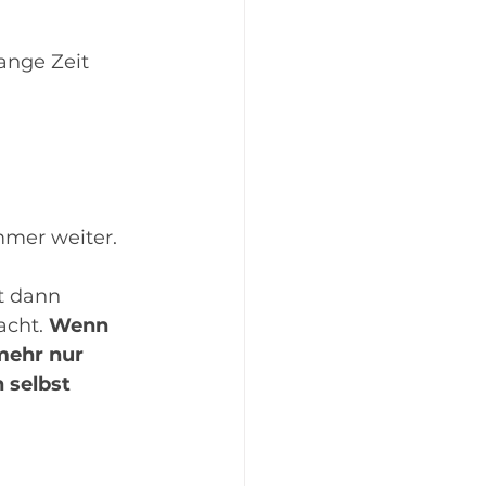
ange Zeit 
mmer weiter.
t dann 
cht. 
Wenn 
mehr nur 
 selbst 