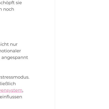
chöpft sie 
m noch 
icht nur 
motionaler 
g angespannt 
erstressmodus.
ießlich 
vensystem
, 
einflussen 