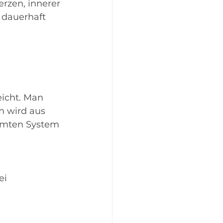
rzen, innerer 
dauerhaft 
eicht. Man 
n wird aus 
samten System 
ei 